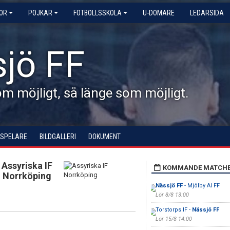
KOR
POJKAR
FOTBOLLSSKOLA
U-DOMARE
LEDARSIDA
jö FF
 möjligt, så länge som möjligt.
 SPELARE
BILDGALLERI
DOKUMENT
Assyriska IF
KOMMANDE MATCH
Norrköping
Nässjö FF
- Mjölby AI FF
Lör 8/8 13:00
Torstorps IF -
Nässjö FF
Lör 15/8 14:00