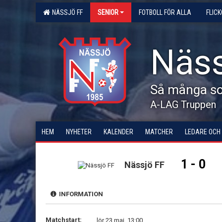
NÄSSJÖ FF
SENIOR
FOTBOLL FÖR ALLA
FLIC
Näss
Så många som
A-LAG Truppen
HEM
NYHETER
KALENDER
MATCHER
LEDARE OCH
1 - 0
Nässjö FF
INFORMATION
Matchstart:
lör 23 maj, 13:00