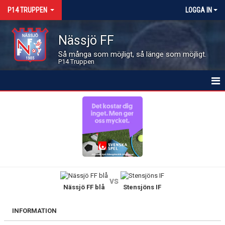
P14 TRUPPEN
LOGGA IN
Nässjö FF
Så många som möjligt, så länge som möjligt.
P14 Truppen
HEM
NYHETER
KALENDER
MATCHER
vs
Nässjö FF blå
Stensjöns IF
LEDARE OCH SPELARE
BILDGALLERI
INFORMATION