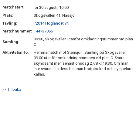
DOKUMENT
Matchstart:
lör 30 augusti, 10:00
Plats:
Skogsvallen 41, Nässjö
INFO TRÄNINGSGRUPPEN
Tävling:
P2014 Höglandet vit
Matchnummer:
144737066
09:00, Skogsvallen utanför omklädningsrummen vid plan
Samling:
C
Aktivitetsinfo:
Hemmamatch mot Stensjön. Samling på Skogsvallen
09:00 utanför omklädningsrummen vid plan C. Svara
skyndsamt men senast onsdag 27/8 kl 19:30. Om man
inte svarat tills dess blir man bortplockad och ny spelare
kallas.
<< Tillbaka