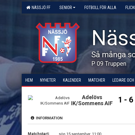
NÄSSJÖ FF
SENIOR
FOTBOLL FÖR ALLA
FLIC
Näss
Så många som
P 09 Truppen
HEM
NYHETER
KALENDER
MATCHER
LEDARE OCH
Adelövs
1 - 6
IK/Sommens AIF
INFORMATION
Matchstart:
sön 15 september, 11:00