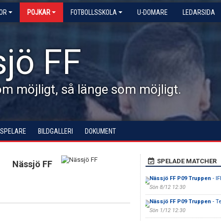
KOR
POJKAR
FOTBOLLSSKOLA
U-DOMARE
LEDARSIDA
jö FF
 möjligt, så länge som möjligt.
 SPELARE
BILDGALLERI
DOKUMENT
SPELADE MATCHER
Nässjö FF
Nässjö FF P09 Truppen
- I
Sön 8/12 12:30
Nässjö FF P09 Truppen
- T
Sön 1/12 12:30