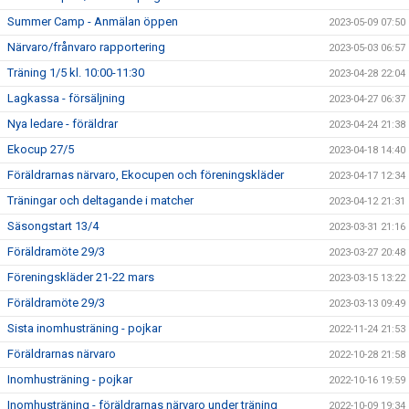
Summer Camp - Anmälan öppen
2023-05-09 07:50
Närvaro/frånvaro rapportering
2023-05-03 06:57
Träning 1/5 kl. 10:00-11:30
2023-04-28 22:04
Lagkassa - försäljning
2023-04-27 06:37
Nya ledare - föräldrar
2023-04-24 21:38
Ekocup 27/5
2023-04-18 14:40
Föräldrarnas närvaro, Ekocupen och föreningskläder
2023-04-17 12:34
Träningar och deltagande i matcher
2023-04-12 21:31
Säsongstart 13/4
2023-03-31 21:16
Föräldramöte 29/3
2023-03-27 20:48
Föreningskläder 21-22 mars
2023-03-15 13:22
Föräldramöte 29/3
2023-03-13 09:49
Sista inomhusträning - pojkar
2022-11-24 21:53
Föräldrarnas närvaro
2022-10-28 21:58
Inomhusträning - pojkar
2022-10-16 19:59
Inomhusträning - föräldrarnas närvaro under träning
2022-10-09 19:34