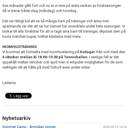
DOKUMENT
Sex månader gått fort och nu är vi inne på sista veckan av höstsäsongen
då vi tränar både idag (måndag) och torsdag.
INFO TRÄNINGSGRUPPEN
Det var riktigt kul att se så många barn på träningar och ännu mer
spännande var det att se hur barnen har utvecklats under hela säsongen. Vi
tackar till alla föräldrar för att ni tagit sina barn till träningar, skjutsat dem på
borta matcher/cuper, tvättat kläderna med mera.
INOMHUSTRÄNING
Vi kommer att fortsätta med inomhustäning på
tisdagar
från och med den
4 oktober mellan kl.18.00-19.00 på Tennishallen
. I vanliga fall är det
uppehåll mellan oktober och april men vi erbjuder möjligheten för de som
verkligen vill att hålla på med fotboll även under vinter.
Ledarna
Nyhetsarkiv
Summer Camp - Anmälan öppen
2026-05-16 16:24