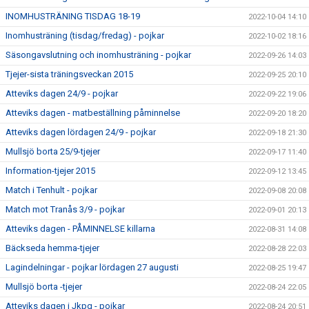
INOMHUSTRÄNING TISDAG 18-19
2022-10-04 14:10
Inomhusträning (tisdag/fredag) - pojkar
2022-10-02 18:16
Säsongavslutning och inomhusträning - pojkar
2022-09-26 14:03
Tjejer-sista träningsveckan 2015
2022-09-25 20:10
Atteviks dagen 24/9 - pojkar
2022-09-22 19:06
Atteviks dagen - matbeställning påminnelse
2022-09-20 18:20
Atteviks dagen lördagen 24/9 - pojkar
2022-09-18 21:30
Mullsjö borta 25/9-tjejer
2022-09-17 11:40
Information-tjejer 2015
2022-09-12 13:45
Match i Tenhult - pojkar
2022-09-08 20:08
Match mot Tranås 3/9 - pojkar
2022-09-01 20:13
Atteviks dagen - PÅMINNELSE killarna
2022-08-31 14:08
Bäckseda hemma-tjejer
2022-08-28 22:03
Lagindelningar - pojkar lördagen 27 augusti
2022-08-25 19:47
Mullsjö borta -tjejer
2022-08-24 22:05
Atteviks dagen i Jkpg - pojkar
2022-08-24 20:51