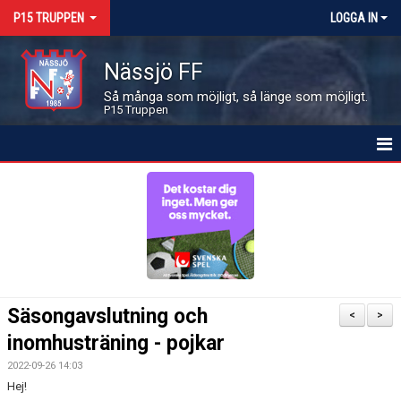
P15 TRUPPEN
LOGGA IN
Nässjö FF
Så många som möjligt, så länge som möjligt.
P15 Truppen
HEM
NYHETER
KALENDER
MATCHER
Säsongavslutning och
<
>
LEDARE OCH SPELARE
inomhusträning - pojkar
2022-09-26 14:03
BILDGALLERI
Hej!