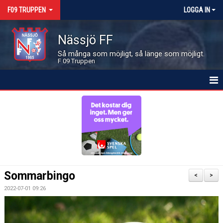
F09 TRUPPEN
LOGGA IN
Nässjö FF
Så många som möjligt, så länge som möjligt.
F 09 Truppen
HEM
NYHETER
KALENDER
MATCHER
Sommarbingo
<
>
LEDARE OCH SPELARE
2022-07-01 09:26
BILDGALLERI