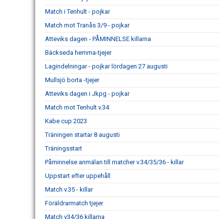
Match i Tenhult - pojkar
Match mot Tranås 3/9 - pojkar
Atteviks dagen - PÅMINNELSE killarna
Bäckseda hemma-tjejer
Lagindelningar - pojkar lördagen 27 augusti
Mullsjö borta -tjejer
Atteviks dagen i Jkpg - pojkar
Match mot Tenhult v.34
Kabe cup 2023
Träningen startar 8 augusti
Träningsstart
Påminnelse anmälan till matcher v.34/35/36 - killar
Uppstart efter uppehåll
Match v.35 - killar
Föräldrarmatch tjejer
Match v34/36 killarna