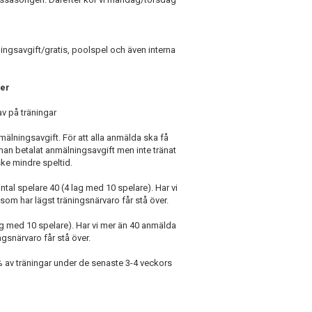
ingsavgift/gratis, poolspel och även interna
her
v på träningar
mälningsavgift. För att alla anmälda ska få
 man betalat anmälningsavgift men inte tränat
ske mindre speltid.
ntal spelare 40 (4 lag med 10 spelare). Har vi
som har lägst träningsnärvaro får stå över.
lag med 10 spelare). Har vi mer än 40 anmälda
ngsnärvaro får stå över.
0% av träningar under de senaste 3-4 veckors