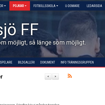
KOR
POJKAR
FOTBOLLSSKOLA
U-DOMARE
LEDARSIDA
jö FF
 möjligt, så länge som möjligt.
 SPELARE
BILDGALLERI
DOKUMENT
INFO TRÄNINGSGRUPPEN
er
<
>
hussäsongen. Därefter kör vi måndag/torsdag