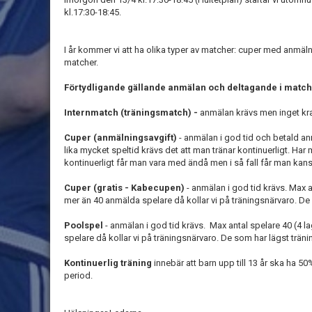
kl.17:30-18:45.
I år kommer vi att ha olika typer av matcher: cuper med anmäln
matcher.
Förtydligande gällande anmälan och deltagande i matc
Internmatch (träningsmatch) -
anmälan krävs men inget kra
Cuper (anmälningsavgift)
- anmälan i god tid och betald an
lika mycket speltid krävs det att man tränar kontinuerligt. Har
kontinuerligt får man vara med ändå men i så fall får man kan
Cuper (gratis - Kabecupen)
- anmälan i god tid krävs. Max a
mer än 40 anmälda spelare då kollar vi på träningsnärvaro. De 
Poolspel
- anmälan i god tid krävs. Max antal spelare 40 (4 
spelare då kollar vi på träningsnärvaro. De som har lägst träni
Kontinuerlig träning
innebär att barn upp till 13 år ska ha 5
period.