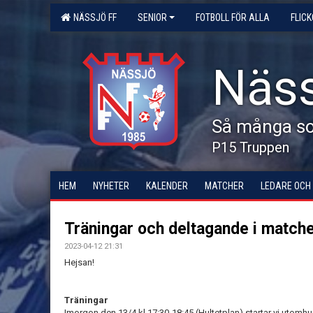
NÄSSJÖ FF
SENIOR
FOTBOLL FÖR ALLA
FLIC
Näss
Så många som
P15 Truppen
HEM
NYHETER
KALENDER
MATCHER
LEDARE OCH
Träningar och deltagande i match
2023-04-12 21:31
Hejsan!
Träningar
Imorgon den 13/4 kl.17:30-18:45 (Hultetplan) startar vi utom