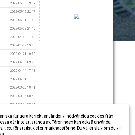
2022-06-06 19:07
2022-05-18 22:17
2022-05-11 17:50
2022-05-09 21:16
2022-04-30 17:32
2022-04-22 19:30
2022-04-21 10:39
2022-04-16 09:23
2022-04-14 17:18
2022-04-01 11:15
2022-03-20 18:41
2022-03-14 08:46
2021-08-15 20:11
2021-08-14 19:49
an ska fungera korrekt använder vi nödvändiga cookies från
2021-08-09 17:55
ssa går inte att stänga av. Föreningen kan också använda
es, t.ex. för statistik eller marknadsföring. Du väljer själv om du vill
sa.