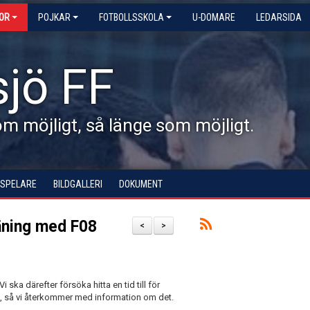
KOR
POJKAR
FOTBOLLSSKOLA
U-DOMARE
LEDARSIDA
jö FF
 möjligt, så länge som möjligt.
 SPELARE
BILDGALLERI
DOKUMENT
räning med F08
<
>
i ska därefter försöka hitta en tid till för
 än, så vi återkommer med information om det.