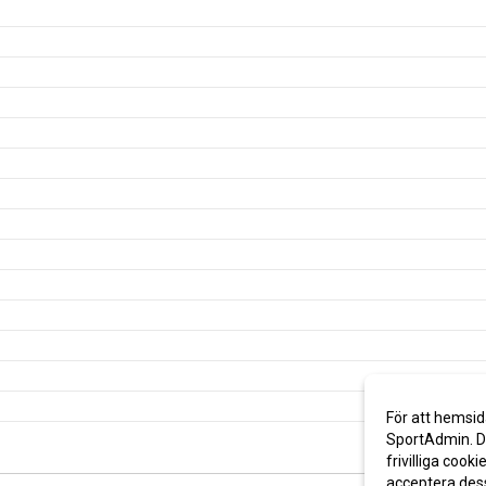
För att hemsid
SportAdmin. De
frivilliga cooki
acceptera des