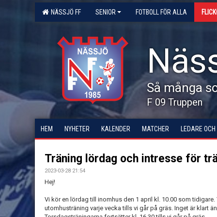
NÄSSJÖ FF
SENIOR
FOTBOLL FÖR ALLA
FLIC
Näss
Så många som
F 09 Truppen
HEM
NYHETER
KALENDER
MATCHER
LEDARE OCH
Träning lördag och intresse för t
2023-03-28 21:54
Hej!
Vi kör en lördag till inomhus den 1 april kl. 10.00 som tidigare. V
utomhusträning varje vecka tills vi går på gräs. Inget är klart
Torsdagsträningarna fortsätter kl. 16.30 tills vi går på gräs.