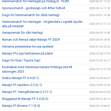
Hemmamatch för Herrlaget på fredag kl. 19.00!
2025-05-21 19:22
Sponsormatch - godisregn och After fotboll
2025-05-14 11:02
Dags för hemmamatch för vårat Herrlag!
2025-05-01 14:38
Hemmamatch för Herrlaget - Höglandets Logistik bjuder
2025-04-15 11:12
alla på inträdet!
Seriepremiär för vårt Herrlag!
2025-04-03 15:40
Ayman och Nenad väljer Nässjö FF 2025!
2025-03-04 18:44
Herrarna presenterar tre nya spelare!
2025-01-09 20:25
Nässjö FFs nya herrtränare på plats!
2024-10-28 17:59
Dags för final i Toyota Cup!
2024-10-25 16:17
Kontraktet med Herrarnas tränare förlängs inte till
2024-10-13 15:18
säsongen 2025
Grebo-Nässjö FF 0-4 (0-1)
2024-10-09 20:27
Nässjö FF-Hjulsbro 2-2 (2-1)
2024-10-04 12:32
Nässjö FF- Hemgårdarnas 2-2 (1-1)
2024-09-26 07:05
Waggeryd IK-Nässjö FF 2-6 (0-2)
2024-09-16 20:12
Nässjö FF-Borens 7-1 (3-0)
2024-09-10 08:37