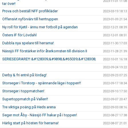
2023-11-01 11:08
tar över!
Prova och beställ NFF profilkläder
2023-03-19 18:13
Offensivt nyförvärv till herrtruppen
2023-01-09 21:54
Ny roll för Kjetil - ännu mer fotboll på agendan
2022-12-21 08:39
Östers IF för Lövdahl
2022-12-01 08:51
Dubbla nya spelare till herrarna!
2022-11-30 17:03
Nässjö FF förstärker inför återkomsten till division II
2022-11-28 21:39
SERIESEGRARE!!! &#128309;&#9898;&#65039;&#128308;
2022-10-01 16:18
2022-09-24 19:22
Derby & fri entré på lördag!
2022-09-23 07:25
Storseger i Torstorp - spännande läge i toppen!!
2022-09-17 18:34
Storseger i toppmatchen!
2022-09-10 17:50
Supertoppmatch på Vallen!!
2022-09-07 20:47
Tre viktiga poäng på Heds arena
2022-09-03 08:16
Seger mot Åby - Nässjö FF hakar på i toppen!
2022-08-27 17:38
Härlig start på hösten för herrarna!
2022-08-07 21:01