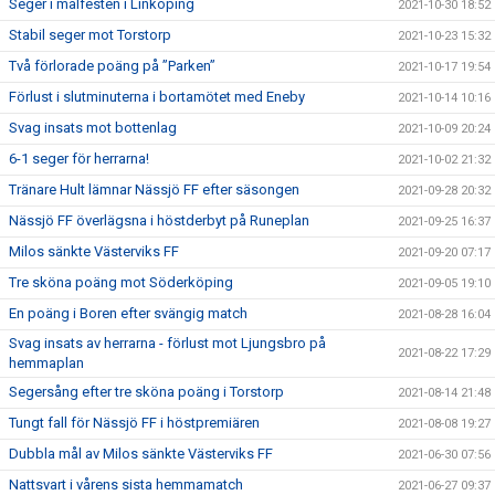
Seger i målfesten i Linköping
2021-10-30 18:52
Stabil seger mot Torstorp
2021-10-23 15:32
Två förlorade poäng på ”Parken”
2021-10-17 19:54
Förlust i slutminuterna i bortamötet med Eneby
2021-10-14 10:16
Svag insats mot bottenlag
2021-10-09 20:24
6-1 seger för herrarna!
2021-10-02 21:32
Tränare Hult lämnar Nässjö FF efter säsongen
2021-09-28 20:32
Nässjö FF överlägsna i höstderbyt på Runeplan
2021-09-25 16:37
Milos sänkte Västerviks FF
2021-09-20 07:17
Tre sköna poäng mot Söderköping
2021-09-05 19:10
En poäng i Boren efter svängig match
2021-08-28 16:04
Svag insats av herrarna - förlust mot Ljungsbro på
2021-08-22 17:29
hemmaplan
Segersång efter tre sköna poäng i Torstorp
2021-08-14 21:48
Tungt fall för Nässjö FF i höstpremiären
2021-08-08 19:27
Dubbla mål av Milos sänkte Västerviks FF
2021-06-30 07:56
Nattsvart i vårens sista hemmamatch
2021-06-27 09:37