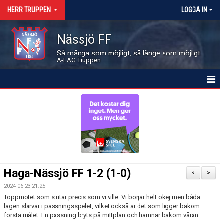
HERR TRUPPEN
LOGGA IN
Nässjö FF
Så många som möjligt, så länge som möjligt.
A-LAG Truppen
HEM
NYHETER
KALENDER
MATCHER
Haga-Nässjö FF 1-2 (1-0)
<
>
LEDARE OCH SPELARE
2024-06-23 21:25
Toppmötet som slutar precis som vi ville. Vi börjar helt okej men båda
BILDGALLERI
lagen slarvar i passningsspelet, vilket också är det som ligger bakom
första målet. En passning bryts på mittplan och hamnar bakom våran