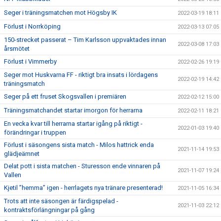
Seger i träningsmatchen mot Högsby IK
2022-03-19 18:11
Förlust i Norrköping
2022-03-13 07:05
150-strecket passerat – Tim Karlsson uppvaktades innan
2022-03-08 17:03
årsmötet
Förlust i Vimmerby
2022-02-26 19:19
Seger mot Huskvarna FF - riktigt bra insats i lördagens
2022-02-19 14:42
träningsmatch
Seger på ett fruset Skogsvallen i premiären
2022-02-12 15:00
Träningsmatchandet startar imorgon för herrarna
2022-02-11 18:21
En vecka kvar till herrarna startar igång på riktigt -
2022-01-03 19:40
förändringar i truppen
Förlust i säsongens sista match - Milos hattrick enda
2021-11-14 19:53
glädjeämnet
Delat pott i sista matchen - Sturesson ende vinnaren på
2021-11-07 19:24
Vallen
Kjetil ”hemma” igen - herrlagets nya tränare presenterad!
2021-11-05 16:34
Trots att inte säsongen är färdigspelad -
2021-11-03 22:12
kontraktsförlängningar på gång