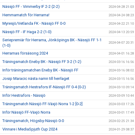
Nässjö FF - Vimmerby IF 2-2 (2-2)
2024-04-28 21:03
Hemmamatch för Herrarna!
2024-04-24 08:23
Myresjö/Vetlanda FK - Nässjö FF 0-0
2024-04-22 21:10
Nässjö FF - IF Haga 2-2 (1-0)
2024-04-13 20:59
Seriepremiär för Herrarna, Jönköpings BK - Nässjö FF 1-1
2024-04-07 20:31
(1-0)
Herrarnas försäsong 2024
2024-04-01 16:28
Träningsmatch Eneby BK - Nässjö FF 3-2 (1-2)
2024-03-16 16:56
Inför träningsmatchen Eneby BK - Nässjö FF
2024-03-16 08:02
Josip Maracic nästa namn till herrlaget
2024-03-15 16:56
Träningsmatch Hestrafors IF-Nässjö FF 0-4 (0-2)
2024-03-10 09:14
Inför Hestrafors - Nässjö
2024-03-09 10:44
Träningsmatch Nässjö FF-Växjö Norra 1-2 [0-2]
2024-03-03 17:26
Inför Nässjö FF-Växjö Norra
2024-03-01 17:49
Träningsmatch, Högsby-Nässjö 0-0
2024-02-25 21:34
Vinnare i MediaSpjuth Cup 2024
2024-01-29 08:37