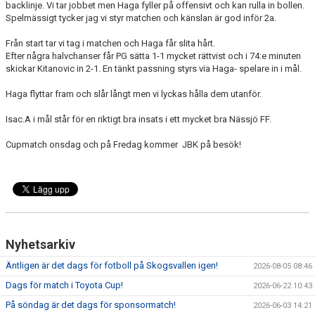
backlinje. Vi tar jobbet men Haga fyller på offensivt och kan rulla in bollen.
DOKUMENT
Spelmässigt tycker jag vi styr matchen och känslan är god inför 2a.
Från start tar vi tag i matchen och Haga får slita hårt.
Efter några halvchanser får PG sätta 1-1 mycket rättvist och i 74:e minuten
skickar Kitanovic in 2-1. En tänkt passning styrs via Haga- spelare in i mål.
Haga flyttar fram och slår långt men vi lyckas hålla dem utanför.
Isac.A i mål står för en riktigt bra insats i ett mycket bra Nässjö FF.
Cupmatch onsdag och på Fredag kommer JBK på besök!
Nyhetsarkiv
Äntligen är det dags för fotboll på Skogsvallen igen!
2026-08-05 08:46
Dags för match i Toyota Cup!
2026-06-22 10:43
På söndag är det dags för sponsormatch!
2026-06-03 14:21