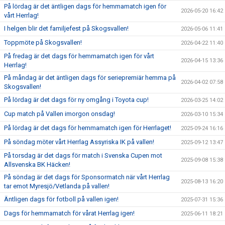
På lördag är det äntligen dags för hemmamatch igen för
2026-05-20 16:42
vårt Herrlag!
I helgen blir det familjefest på Skogsvallen!
2026-05-06 11:41
Toppmöte på Skogsvallen!
2026-04-22 11:40
På fredag är det dags för hemmamatch igen för vårt
2026-04-15 13:36
Herrlag!
På måndag är det äntligen dags för seriepremiär hemma på
2026-04-02 07:58
Skogsvallen!
På lördag är det dags för ny omgång i Toyota cup!
2026-03-25 14:02
Cup match på Vallen imorgon onsdag!
2026-03-10 15:34
På lördag är det dags för hemmamatch igen för Herrlaget!
2025-09-24 16:16
På söndag möter vårt Herrlag Assyriska IK på vallen!
2025-09-12 13:47
På torsdag är det dags för match i Svenska Cupen mot
2025-09-08 15:38
Allsvenska BK Häcken!
På söndag är det dags för Sponsormatch när vårt Herrlag
2025-08-13 16:20
tar emot Myresjö/Vetlanda på vallen!
Äntligen dags för fotboll på vallen igen!
2025-07-31 15:36
Dags för hemmamatch för vårat Herrlag igen!
2025-06-11 18:21