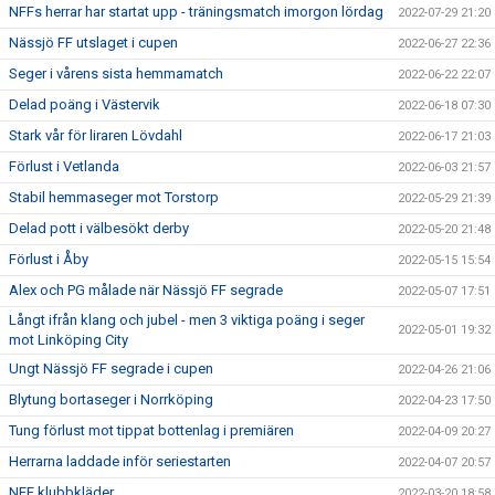
NFFs herrar har startat upp - träningsmatch imorgon lördag
2022-07-29 21:20
Nässjö FF utslaget i cupen
2022-06-27 22:36
Seger i vårens sista hemmamatch
2022-06-22 22:07
Delad poäng i Västervik
2022-06-18 07:30
Stark vår för liraren Lövdahl
2022-06-17 21:03
Förlust i Vetlanda
2022-06-03 21:57
Stabil hemmaseger mot Torstorp
2022-05-29 21:39
Delad pott i välbesökt derby
2022-05-20 21:48
Förlust i Åby
2022-05-15 15:54
Alex och PG målade när Nässjö FF segrade
2022-05-07 17:51
Långt ifrån klang och jubel - men 3 viktiga poäng i seger
2022-05-01 19:32
mot Linköping City
Ungt Nässjö FF segrade i cupen
2022-04-26 21:06
Blytung bortaseger i Norrköping
2022-04-23 17:50
Tung förlust mot tippat bottenlag i premiären
2022-04-09 20:27
Herrarna laddade inför seriestarten
2022-04-07 20:57
NFF klubbkläder
2022-03-20 18:58