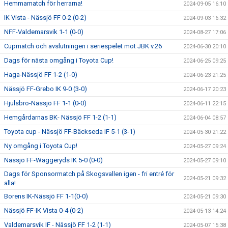
Hemmamatch för herrarna!
2024-09-05 16:10
IK Vista - Nässjö FF 0-2 (0-2)
2024-09-03 16:32
NFF-Valdemarsvik 1-1 (0-0)
2024-08-27 17:06
Cupmatch och avslutningen i seriespelet mot JBK v.26
2024-06-30 20:10
Dags för nästa omgång i Toyota Cup!
2024-06-25 09:25
Haga-Nässjö FF 1-2 (1-0)
2024-06-23 21:25
Nässjö FF-Grebo IK 9-0 (3-0)
2024-06-17 20:23
Hjulsbro-Nässjö FF 1-1 (0-0)
2024-06-11 22:15
Hemgårdarnas BK- Nässjö FF 1-2 (1-1)
2024-06-04 08:57
Toyota cup - Nässjö FF-Bäckseda IF 5-1 (3-1)
2024-05-30 21:22
Ny omgång i Toyota Cup!
2024-05-27 09:24
Nässjö FF-Waggeryds IK 5-0 (0-0)
2024-05-27 09:10
Dags för Sponsormatch på Skogsvallen igen - fri entré för
2024-05-21 09:32
alla!
Borens IK-Nässjö FF 1-1(0-0)
2024-05-21 09:30
Nässjö FF-IK Vista 0-4 (0-2)
2024-05-13 14:24
Valdemarsvik IF - Nässjö FF 1-2 (1-1)
2024-05-07 15:38