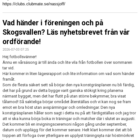
https://clubs.clubmate.se/nassjoff/
Vad händer i föreningen och på
Skogsvallen? Läs nyhetsbrevet från vår
ordförande!
2026-07-03 07:25
Hej fotbollsvänner!
Ännu en vårsäsong är till ända och lite vila från fotbollen över sommaren
tar vid.
Här kommer in liten lägesrapport och lite information om vad som händer
framåt.
Som de flesta säkert sett så börjar den nya konstgräsplanen nu bli färdig,
det har på grund av detta bygge varit ganska stökigt kring planerna
närmast bygget, men det har flutit på utan större bekymmer, bra visat
tålamod! Så sakteliga börjar området återställas och vi kan nog se fram
emot en bra höst utan avspärrningar och omledningar. Den nya
konstgräsplanen håller som sagt i detta nu på att färdigställas och jag tror
att vi ska kunna börja boka in träningar och matcher där i slutet av augusti.
Det kommer bli en invigningsceremoni någon gång under september,
datum och upplägg för det kommer senare. Helt klart kommer det att bli
toppen att förfoga över ytterligare en upplyst träningsyta när höstmörkret