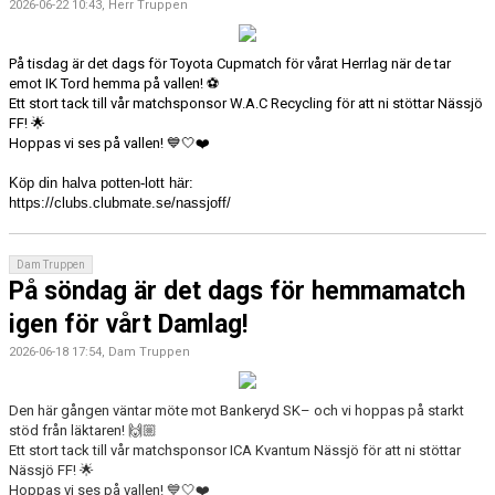
2026-06-22 10:43, Herr Truppen
På tisdag är det dags för Toyota Cupmatch för vårat Herrlag när de tar
emot IK Tord hemma på vallen!
⚽️
Ett stort tack till vår matchsponsor W.A.C Recycling för att ni stöttar Nässjö
FF!
🌟
Hoppas vi ses på vallen!
💙🤍❤️
Köp din halva potten-lott här:
https://clubs.clubmate.se/nassjoff/
Dam Truppen
På söndag är det dags för hemmamatch
igen för vårt Damlag!
2026-06-18 17:54, Dam Truppen
Den här gången väntar möte mot Bankeryd SK– och vi hoppas på starkt
stöd från läktaren! 🙌🏼
Ett stort tack till vår matchsponsor ICA Kvantum Nässjö för att ni stöttar
Nässjö FF! 🌟
Hoppas vi ses på vallen! 💙🤍❤️