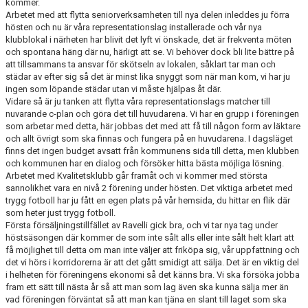
kommer.
Arbetet med att flytta seniorverksamheten till nya delen inleddes ju förra
hösten och nu är våra representationslag installerade och vår nya
klubblokal i närheten har blivit det lyft vi önskade, det är frekventa möten
och spontana häng där nu, härligt att se. Vi behöver dock bli lite bättre på
att tillsammans ta ansvar för skötseln av lokalen, såklart tar man och
städar av efter sig så det är minst lika snyggt som när man kom, vi har ju
ingen som löpande städar utan vi måste hjälpas åt där.
Vidare så är ju tanken att flytta våra representationslags matcher till
nuvarande c-plan och göra det till huvudarena. Vi har en grupp i föreningen
som arbetar med detta, här jobbas det med att få till någon form av läktare
och allt övrigt som ska finnas och fungera på en huvudarena. I dagsläget
finns det ingen budget avsatt från kommunens sida till detta, men klubben
och kommunen har en dialog och försöker hitta bästa möjliga lösning.
Arbetet med Kvalitetsklubb går framåt och vi kommer med största
sannolikhet vara en nivå 2 förening under hösten. Det viktiga arbetet med
trygg fotboll har ju fått en egen plats på vår hemsida, du hittar en flik där
som heter just trygg fotboll.
Första försäljningstillfället av Ravelli gick bra, och vi tar nya tag under
höstsäsongen där kommer de som inte sålt alls eller inte sålt helt klart att
få möjlighet till detta om man inte väljer att friköpa sig, vår uppfattning och
det vi hörs i korridorerna är att det gått smidigt att sälja. Det är en viktig del
i helheten för föreningens ekonomi så det känns bra. Vi ska försöka jobba
fram ett sätt till nästa år så att man som lag även ska kunna sälja mer än
vad föreningen förväntat så att man kan tjäna en slant till laget som ska