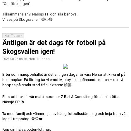
"Om föreningen".
Tillsammans är vi Nässjö FF och alla behövs!
Vi ses på Skogsvallen! 🔵⚪🔴
Herr Truppen
Äntligen är det dags för fotboll på
Skogsvallen igen!
2026-08-05 08:46, Herr Truppen
Efter sommaruppehållet är det äntligen dags för våra Herrar att kliva ut på
hemmaplan. På lördag tar vi emot Mjölby i en spännande match – och vi
hoppas på starkt stöd från läktaren!
🙌🏼
Ett stort tack till vår matchsponsor Z Rail & Consulting för att ni stöttar
Nässjö FF!
🌟
Ta med familj och vänner, njut av härlig fotbollsstämning och heja fram vårt
lag till tre poäng.
💙🤍❤️
Köp din halva potten-lott här: