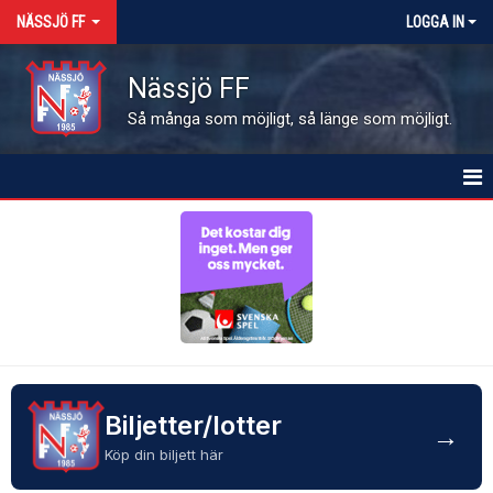
NÄSSJÖ FF
LOGGA IN
Nässjö FF
Så många som möjligt, så länge som möjligt.
HEM
NYHETER
OM FÖRENINGEN
MEDLEMSINFO
KALENDER
Biljetter/lotter
→
Köp din biljett här
MATCHER