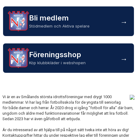
TRYGG FOTBOLL
Bli medlem
VÅRA LAG/TRÄNARE - KONTAKTUPPGIFTER
→
Stödmedlem och Aktiva spelare
ORGANISATION
DOKUMENT
Föreningsshop
→
Köp klubbkläder i webshopen
Vi är en av Smålands största idrottsföreningar med drygt 1000
medlemmar. Vi har lag från fotbollsskola för de yngsta till seniorlag
för både damer och herrar. År 2020 drog vi igång ”fotboll för alla” där barn,
ungdom och äldre med funktionsvariationer får möjlighet att lira fotboll.
Sedan 2023 har vi även gåfotboll att erbjuda.
Är du intresserad av att hjälpa till på något sätt tveka inte att höra av dig!
Kontaktuppgifter hittar du under respektive lag eller till föreningen under