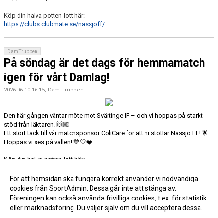
Köp din halva potten-lott här:
https://clubs.clubmate.se/nassjoff/
Dam Truppen
På söndag är det dags för hemmamatch
igen för vårt Damlag!
2026-06-10 16:15, Dam Truppen
Den här gången väntar möte mot Svärtinge IF – och vi hoppas på starkt
stöd från läktaren!
🙌🏼
Ett stort tack till vår matchsponsor ColiCare för att ni stöttar Nässjö FF!
🌟
Hoppas vi ses på vallen!
💙🤍❤️
Köp din halva potten-lott här:
https://clubs.clubmate.se/nassjoff/
För att hemsidan ska fungera korrekt använder vi nödvändiga
cookies från SportAdmin. Dessa går inte att stänga av.
Fler nyheter >>
Föreningen kan också använda frivilliga cookies, t.ex. för statistik
eller marknadsföring. Du väljer själv om du vill acceptera dessa.