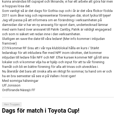
kunna användas till cupspel och liknande, vi har ett arbete att göra här men
vi hoppas lösa det.
Som vanligt så är det dags för Gothia cup och i år är det våra flickor födda
2011 som åker iväg och representerar föreningen där, stort lycka till tjejer!
Jag vill passa på att informera om en förändring i verksamheten på
damsidan där vi har en ny ansvarig för sport dam, undertecknad lämnar
med varm hand över ansvaret till Patrik Cantby, Patrik är väldigt engagerad
och som ni säkert vet redan inne i den verksamheten.
Slutligen en save the date till våra ledare! (Mer info kommer i inbjudan
framöver)
27/9 kommer RF Sisu att i vår nya klubblokal hålla en kurs i ’Stärkt
ledarskap för att inkludera fler med NPF inom idrotten, det kommer
inbjudan till ledare från NFF och NIF. Efter kursen kommer NIF gå till sina
lokaler och vi kommer vilja ha er hjälp och input för att ta vår förening
framåt och bli en bättre förening för alla att trivas och utvecklas i.
Nu återstår det bara att önska alla en riktigt fin sommar, ta hand om er och
ha en bra semester så ses vi på Vallen i höst igen!
Med somriga hälsningar
Ulf Jonsson
Ordförande Nässjö FF
Herr Truppen
Dags för match i Toyota Cup!