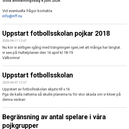
Sista anmälningsdag 4 juni 2026.
Vid eventuella frågor kontakta:
info@nff.nu
Uppstart fotbollsskolan pojkar 2018
2026-04-11 12:47
Nu kör vi äntligen igång med trängningen igen,vet att många har längtat.
vi ses på Hultetplanen den 16 april kl 18-19
Välkomna!
Uppstart fotbollsskolan
2025-04-07 12:57
Uppstart av fotbollsskolan skjuts till v.16
Pga de kalla nätterna så skulle planerna ta för stor skada om vi kliver på
denna veckan
Begränsning av antal spelare i våra
pojkgrupper