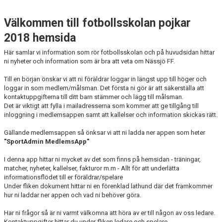
INFO TRÄNINGSTIDER
Välkommen till fotbollsskolan pojkar
2018 hemsida
Här samlar vi information som rör fotbollsskolan och på huvudsidan hittar
ni nyheter och information som är bra att veta om Nässjö FF.
Till en början önskar vi att ni föräldrar loggar in längst upp till höger och
loggar in som medlem/målsman. Det första ni gör är att säkerställa att
kontaktuppgifterna till ditt barn stämmer och lägg till målsman.
Det är viktigt att fylla i mailadresserna som kommer att ge tillgång till
inloggning i medlemsappen samt att kallelser och information skickas rätt.
Gällande medlemsappen så önksar vi att ni ladda ner appen som heter
"SportAdmin MedlemsApp"
I denna app hittar ni mycket av det som finns på hemsidan - träningar,
matcher, nyheter, kallelser, fakturor m.m - Allt för att underlätta
informationsflödet till er föräldrar/spelare
Under fliken dokument hittar ni en förenklad lathund där det framkommer
hur ni laddar ner appen och vad ni behöver göra.
Har ni frågor så är ni varmt välkomna att höra av er till någon av oss ledare.
Kontaktuppgifter hittar du under fliken ledare och spelare