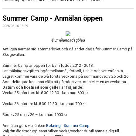
Summer Camp - Anmälan öppen
2026-05-16 16:29
©Smålandsdagblad
Äntligen närmar sig sommarlovet och då är det dags för Summer Camp på
Skogsvallen.
Summer Camp är öppen för barn födda 2012 - 2018.
I anmälningsavgiften ingår mellanmål, fotboll, t-shirt och vattenflaska.
Lägret kommer vara de två första veckorna på sommarlovet, v 25 och 26.
Som deltagare kan man välja att gå båda veckorna eller en av veckorna.
Datum och kostnad som gäller är följande:
Vecka 25 mån-tors kl. 8:30-12:30 - kostnad 600 kr
Vecka 26 mån-fre kl. 8:30-12:30 - kostnad 700 kr
Både v.25 och v.26 – kostnad 1000 kr
Anmälan görs via länken
Bokning - Summer Camp
Välj din åldersgrupp samt vilken vecka/veckor du vill anmäla dig till.