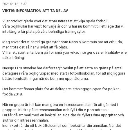
2024-04-12 15:37
VIKTIG INFORMATION ATT TA DEL AV
Vi är otroligt glada över det stora intresset att vilja spela fotboll.
Våra pojkkullar har vuxit för varje år och vi har nu kommit till ett läge där vi
inte längre får plats på våra befintliga träningsytor.
Idag använder vi samtliga gräsytor som Nässjö Kommun har att erbjuda,
men trots det så har vi svårt att få plats.
Vi har ett stort antal barn på för små ytor vilket inte ger oss en kvalitativ eller
säker träning.
Nässjö FF:s styrelse har därför tagit beslut på att sätta en gräns på antal
deltagare i våra pojkgrupper, med start i fotbollsskolan, för att möjliggöra
bättre förutsättningar när de kommer upp i åldrarna.
Det kommer finnas plats för 45 deltagare i träningsgruppen för pojkar
födda 2018.
När en grupp är full kan man göra en intresseanmälan för att gå med i
gruppen. Klicka på Intresseanmälan och fyll i din e-postadress.
Du får då ett mail med en länk till en sida där du fyller i dina uppgifter och
slutför din intresseanmälan.
Inom kort får du ett bekräftelsemail som bekräftar din anmälan. När det