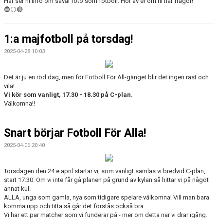
Här ser ni info om såväl foto som fotboll. Hör av er om ni har frågor!
🔵⚪🔴
1:a majfotboll på torsdag!
2025-04-28 10:03
Det är ju en röd dag, men för Fotboll För All-gänget blir det ingen rast och
vila!
Vi kör som vanligt, 17.30 - 18.30 på C-plan.
Välkomna!!
Snart börjar Fotboll För Alla!
2025-04-06 20:40
Torsdagen den 24:e april startar vi, som vanligt samlas vi bredvid C-plan,
start 17.30. Om vi inte får gå planen på grund av kylan så hittar vi på något
annat kul.
ALLA, unga som gamla, nya som tidigare spelare välkomna! Vill man bara
komma upp och titta så går det förstås också bra.
Vi har ett par matcher som vi funderar på - mer om detta när vi drar igång.