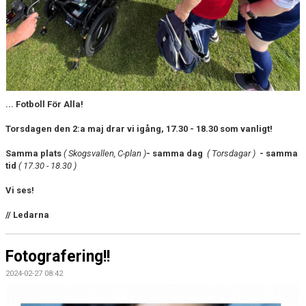
... Fotboll För Alla!
Torsdagen den 2:a maj drar vi igång, 17.30 - 18.30 som vanligt!
Samma plats
( Skogsvallen, C-plan )
- samma dag
( Torsdagar )
- samma
tid
( 17.30 - 18.30 )
V
i ses!
// Ledarna
Fotografering!!
2024-02-27 08:42