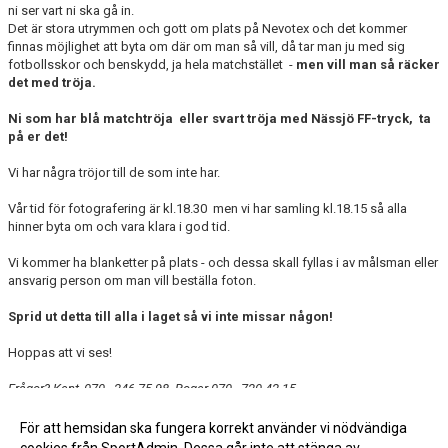
ni ser vart ni ska gå in.
Det är stora utrymmen och gott om plats på Nevotex och det kommer
finnas möjlighet att byta om där om man så vill, då tar man ju med sig
fotbollsskor och benskydd, ja hela matchstället -
men vill man så räcker
det med tröja.
Ni som har blå matchtröja eller svart tröja med Nässjö FF-tryck, ta
på er det!
Vi har några tröjor till de som inte har.
Vår tid för fotografering är kl.18.30 men vi har samling kl.18.15 så alla
hinner byta om och vara klara i god tid.
Vi kommer ha blanketter på plats - och dessa skall fyllas i av målsman eller
ansvarig person om man vill beställa foton.
Sprid ut detta till alla i laget så vi inte missar någon!
Hoppas att vi ses!
Frågor? Kent, 070 - 246 75 98 Roger 070 - 720 42 15
För att hemsidan ska fungera korrekt använder vi nödvändiga