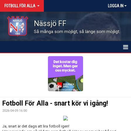
FOTBOLL FÖR ALLA
LOGGA IN
Nässjö FF
Så många som möjligt, så länge som möjligt.
HEM
NYHETER
KALENDER
BILDGALLERI
Fotboll För Alla - snart kör vi igång!
DOKUMENT
2026-04-09 16:00
KONTAKT
Ja, snart är det dags att lira fotboll igen!