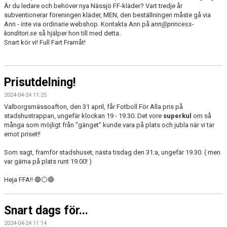
Är du ledare och behöver nya Nässjö FF-kläder? Vart tredje år
subventionerar föreningen kläder, MEN, den beställningen måste gå via
Ann - inte via ordinarie webshop. Kontakta Ann på
ann@princess-
konditori.se
så hjälper hon till med detta.
Snart kör vi! Full Fart Framåt!
Prisutdelning!
2024-04-24 11:25
Valborgsmässoafton, den 31 april, får Fotboll För Alla pris på
stadshustrappan, ungefär klockan 19 - 19.30. Det vore
superkul
om så
många som möjligt från "gänget" kunde vara på plats och jubla när vi tar
emot priset!!
Som sagt, framför stadshuset, nästa tisdag den 31:a, ungefär 19.30. ( men
var gärna på plats runt 19.00! )
Heja FFA!! 🔵⚪🔴
Snart dags för...
2024-04-24 11:14