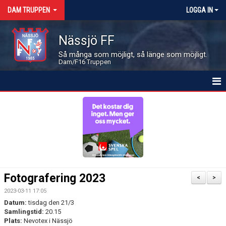
DAM TRUPPEN
LOGGA IN
Nässjö FF
Så många som möjligt, så länge som möjligt.
Dam/F16 Truppen
HEM
NYHETER
KALENDER
MATCHER
Fotografering 2023
<
>
LEDARE OCH SPELARE
2023-03-11 17:05
Datum:
tisdag den 21/3
BILDGALLERI
Samlingstid:
20.15
Plats:
Nevotex i Nässjö