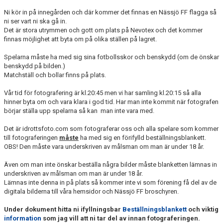
DOKUMENT
Ni kör in på innegården och där kommer det finnas en Nässjö FF flagga så
ni ser vart ni ska gå in.
Det är stora utrymmen och gott om plats på Nevotex och det kommer
finnas möjlighet att byta om på olika ställen på lagret.
Spelarna måste ha med sig sina fotbollsskor och benskydd (om de önskar
benskydd på bilden.)
Matchställ och bollar finns på plats.
Vår tid för fotografering är kl.20:45 men vi har samling kl.20:15 så alla
hinner byta om och vara klara i god tid. Har man inte kommit när fotografen
börjar ställa upp spelarna så kan man inte vara med.
Det är idrottsfoto.com som fotograferar oss och alla spelare som kommer
till fotograferingen
måste
ha med sig en förifylld beställningsblankett.
OBS! Den måste vara underskriven av målsman om man är under 18 år.
Även om man inte önskar beställa några bilder måste blanketten lämnas in
underskriven av målsman om man är under 18 år.
Lämnas inte denna in på plats så kommer inte vi som förening få del av de
digitala bilderna till våra hemsidor och Nässjö FF broschyren.
Under dokument hitta ni ifyllningsbar
Beställningsblankett
och viktig
information
som jag vill att ni tar del av innan fotograferingen.