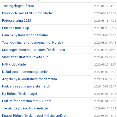
Träningsläger Båstad
2023-04-12 14:16
Prova och beställ NFF profilkläder
2023-03-19 18:03
Fotografering 2023
2023-03-11 17:05
CircleK Futsal Cup
2023-01-28 13:19
Camilla ny tränare för damerna!
2022-11-05 13:38
Total dominans för damerna mot Holsby
2022-08-24 07:14
Storseger i hemmapremiären för damerna
2022-04-25 21:45
Vinst efter straffar i Toyota cup
2022-03-27 22:25
NFF klubbkläder
2022-03-20 18:57
Delad pott i damernas premiär
2022-03-07 12:11
Angelo ny huvudtränare för damerna
2021-11-08 17:38
Förlust i säsongens sista match
2021-10-03 22:17
Ny förlust för damlaget
2021-09-06 13:18
Förlust för damerna mot J-Södra
2021-08-31 17:11
Tre viktiga poäng för damlaget
2021-08-16 16:04
Knapp förlust för damlaget i höstpremiären
2021-08-09 16:12