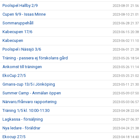
Poolspel Hallby 2/9
2023-08-31 21:56
Cupen 9/9 - Issas Minne
2023-08-10 21:01
Sommaruppehåll
2023-06-28 21:37
Kabecupen 17/6
2023-06-15 20:38
Kabecupen
2023-06-02 11:10
Poolspel i Nässjö 3/6
2023-06-01 21:28
Träning - passera ej förskolans gård
2023-05-26 18:54
Ankomst till träningen
2023-05-26 11:14
EkoCup 27/5
2023-05-25 21:02
Gmans-cup 13/5 i Jönköping
2023-05-11 21:30
Summer Camp - Anmälan öppen
2023-05-09 07:50
Närvaro/frånvaro rapportering
2023-05-03 06:57
Träning 1/5 kl. 10:00-11:30
2023-04-28 22:04
Lagkassa - försäljning
2023-04-27 06:37
Nya ledare - föräldrar
2023-04-24 21:38
Ekocup 27/5
2023-04-18 14:40