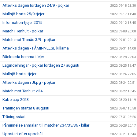
Atteviks dagen lördagen 24/9 - pojkar
2022-09-18 21:30
Mullsjö borta 25/9-tjejer
2022-09-17 11:40
Information-tjejer 2015
2022-09-12 13:45
Match i Tenhult - pojkar
2022-09-08 20:08
Match mot Tranås 3/9 - pojkar
2022-09-01 20:13
Atteviks dagen - PÅMINNELSE killarna
2022-08-31 14:08
Bäckseda hemma-tjejer
2022-08-28 22:03
Lagindelningar - pojkar lördagen 27 augusti
2022-08-25 19:47
Mullsjö borta -tjejer
2022-08-24 22:05
Atteviks dagen i Jkpg - pojkar
2022-08-24 20:51
Match mot Tenhult v.34
2022-08-22 13:45
Kabe cup 2023
2022-08-20 11:19
Träningen startar 8 augusti
2022-08-07 10:58
Träningsstart
2022-07-31 08:26
Påminnelse anmälan till matcher v.34/35/36 - killar
2022-06-28 20:17
Uppstart efter uppehåll
2022-06-21 10:44