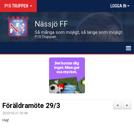
P15 TRUPPEN
LOGGA IN
Nässjö FF
Så många som möjligt, så länge som möjligt.
P15 Truppen
HEM
NYHETER
KALENDER
MATCHER
Föräldramöte 29/3
<
>
LEDARE OCH SPELARE
2023-03-27 20:48
Hej!
BILDGALLERI