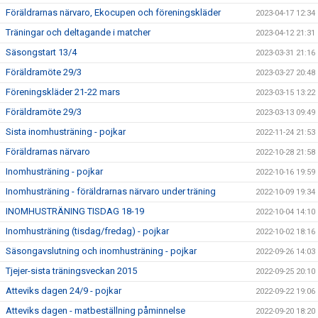
Föräldrarnas närvaro, Ekocupen och föreningskläder
2023-04-17 12:34
Träningar och deltagande i matcher
2023-04-12 21:31
Säsongstart 13/4
2023-03-31 21:16
Föräldramöte 29/3
2023-03-27 20:48
Föreningskläder 21-22 mars
2023-03-15 13:22
Föräldramöte 29/3
2023-03-13 09:49
Sista inomhusträning - pojkar
2022-11-24 21:53
Föräldrarnas närvaro
2022-10-28 21:58
Inomhusträning - pojkar
2022-10-16 19:59
Inomhusträning - föräldrarnas närvaro under träning
2022-10-09 19:34
INOMHUSTRÄNING TISDAG 18-19
2022-10-04 14:10
Inomhusträning (tisdag/fredag) - pojkar
2022-10-02 18:16
Säsongavslutning och inomhusträning - pojkar
2022-09-26 14:03
Tjejer-sista träningsveckan 2015
2022-09-25 20:10
Atteviks dagen 24/9 - pojkar
2022-09-22 19:06
Atteviks dagen - matbeställning påminnelse
2022-09-20 18:20