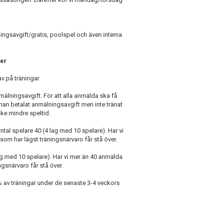
ingsavgift/gratis, poolspel och även interna
her
v på träningar
mälningsavgift. För att alla anmälda ska få
 man betalat anmälningsavgift men inte tränat
ske mindre speltid.
ntal spelare 40 (4 lag med 10 spelare). Har vi
som har lägst träningsnärvaro får stå över.
lag med 10 spelare). Har vi mer än 40 anmälda
ngsnärvaro får stå över.
0% av träningar under de senaste 3-4 veckors