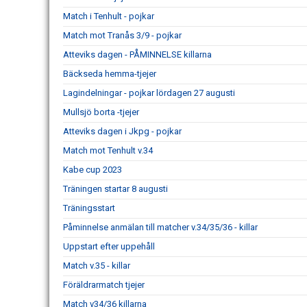
Match i Tenhult - pojkar
Match mot Tranås 3/9 - pojkar
Atteviks dagen - PÅMINNELSE killarna
Bäckseda hemma-tjejer
Lagindelningar - pojkar lördagen 27 augusti
Mullsjö borta -tjejer
Atteviks dagen i Jkpg - pojkar
Match mot Tenhult v.34
Kabe cup 2023
Träningen startar 8 augusti
Träningsstart
Påminnelse anmälan till matcher v.34/35/36 - killar
Uppstart efter uppehåll
Match v.35 - killar
Föräldrarmatch tjejer
Match v34/36 killarna