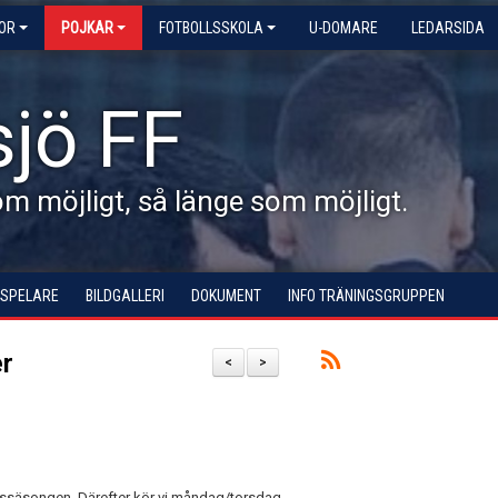
KOR
POJKAR
FOTBOLLSSKOLA
U-DOMARE
LEDARSIDA
jö FF
 möjligt, så länge som möjligt.
 SPELARE
BILDGALLERI
DOKUMENT
INFO TRÄNINGSGRUPPEN
er
<
>
hussäsongen. Därefter kör vi måndag/torsdag