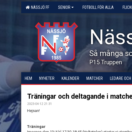
NÄSSJÖ FF
SENIOR
FOTBOLL FÖR ALLA
FLIC
Näss
Så många som
P15 Truppen
HEM
NYHETER
KALENDER
MATCHER
LEDARE OCH
Träningar och deltagande i match
2023-04-12 21:31
Hejsan!
Träningar
Imorgon den 13/4 kl.17:30-18:45 (Hultetplan) startar vi utom