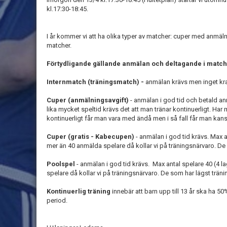
kl.17:30-18:45.
I år kommer vi att ha olika typer av matcher: cuper med anmäln
matcher.
Förtydligande gällande anmälan och deltagande i matc
Internmatch (träningsmatch) -
anmälan krävs men inget kra
Cuper (anmälningsavgift)
- anmälan i god tid och betald an
lika mycket speltid krävs det att man tränar kontinuerligt. Har
kontinuerligt får man vara med ändå men i så fall får man kan
Cuper (gratis - Kabecupen)
- anmälan i god tid krävs. Max a
mer än 40 anmälda spelare då kollar vi på träningsnärvaro. De 
Poolspel
- anmälan i god tid krävs. Max antal spelare 40 (4 
spelare då kollar vi på träningsnärvaro. De som har lägst träni
Kontinuerlig träning
innebär att barn upp till 13 år ska ha 5
period.