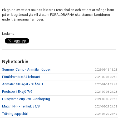
DOKUMENT
På grund av att det saknas läktare i Tennishallen och att det är många barn
INFO TRÄNINGSGRUPPEN
på en begränsad yta vill vi att ni FÖRÄLDRARNA ska stanna i korridoren
under träningarna framöver.
Ledarna
Nyhetsarkiv
Summer Camp - Anmälan öppen
2026-05-16 16:24
Föräldramöte 24 februari
2025-02-07 09:42
Anmälan till laget - STÄNGT
2025-01-14 21:48
Poolspel i Eksjö 7/9
2024-09-05 21:23
Husqvarna cup 7/8 - Jönköping
2024-09-05 20:58
Match NFF - Tenhult 31/8
2024-08-29 21:02
Träningsuppehåll
2024-06-29 21:49