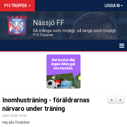
P15 TRUPPEN
LOGGA IN
Nässjö FF
Så många som möjligt, så länge som möjligt.
P15 Truppen
HEM
NYHETER
KALENDER
MATCHER
Inomhusträning - föräldrarnas
<
>
LEDARE OCH SPELARE
närvaro under träning
2022-10-09 19:34
BILDGALLERI
Hej alla föräldrar!