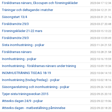
Föräldrarnas närvaro, Ekocupen och föreningskläder
2023-04-17 12:34
Träningar och deltagande i matcher
2023-04-12 21:31
Säsongstart 13/4
2023-03-31 21:16
Föräldramöte 29/3
2023-03-27 20:48
Föreningskläder 21-22 mars
2023-03-15 13:22
Föräldramöte 29/3
2023-03-13 09:49
Sista inomhusträning - pojkar
2022-11-24 21:53
Föräldrarnas närvaro
2022-10-28 21:58
Inomhusträning - pojkar
2022-10-16 19:59
Inomhusträning - föräldrarnas närvaro under träning
2022-10-09 19:34
INOMHUSTRÄNING TISDAG 18-19
2022-10-04 14:10
Inomhusträning (tisdag/fredag) - pojkar
2022-10-02 18:16
Säsongavslutning och inomhusträning - pojkar
2022-09-26 14:03
Tjejer-sista träningsveckan 2015
2022-09-25 20:10
Atteviks dagen 24/9 - pojkar
2022-09-22 19:06
Atteviks dagen - matbeställning påminnelse
2022-09-20 18:20