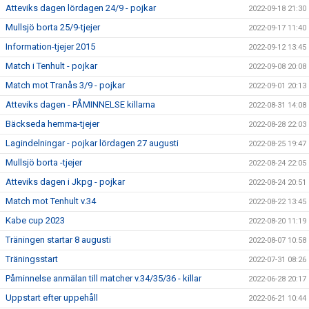
Atteviks dagen lördagen 24/9 - pojkar
2022-09-18 21:30
Mullsjö borta 25/9-tjejer
2022-09-17 11:40
Information-tjejer 2015
2022-09-12 13:45
Match i Tenhult - pojkar
2022-09-08 20:08
Match mot Tranås 3/9 - pojkar
2022-09-01 20:13
Atteviks dagen - PÅMINNELSE killarna
2022-08-31 14:08
Bäckseda hemma-tjejer
2022-08-28 22:03
Lagindelningar - pojkar lördagen 27 augusti
2022-08-25 19:47
Mullsjö borta -tjejer
2022-08-24 22:05
Atteviks dagen i Jkpg - pojkar
2022-08-24 20:51
Match mot Tenhult v.34
2022-08-22 13:45
Kabe cup 2023
2022-08-20 11:19
Träningen startar 8 augusti
2022-08-07 10:58
Träningsstart
2022-07-31 08:26
Påminnelse anmälan till matcher v.34/35/36 - killar
2022-06-28 20:17
Uppstart efter uppehåll
2022-06-21 10:44