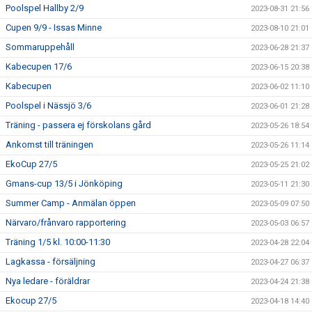
Poolspel Hallby 2/9
2023-08-31 21:56
Cupen 9/9 - Issas Minne
2023-08-10 21:01
Sommaruppehåll
2023-06-28 21:37
Kabecupen 17/6
2023-06-15 20:38
Kabecupen
2023-06-02 11:10
Poolspel i Nässjö 3/6
2023-06-01 21:28
Träning - passera ej förskolans gård
2023-05-26 18:54
Ankomst till träningen
2023-05-26 11:14
EkoCup 27/5
2023-05-25 21:02
Gmans-cup 13/5 i Jönköping
2023-05-11 21:30
Summer Camp - Anmälan öppen
2023-05-09 07:50
Närvaro/frånvaro rapportering
2023-05-03 06:57
Träning 1/5 kl. 10:00-11:30
2023-04-28 22:04
Lagkassa - försäljning
2023-04-27 06:37
Nya ledare - föräldrar
2023-04-24 21:38
Ekocup 27/5
2023-04-18 14:40