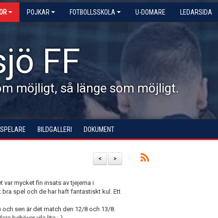
KOR
POJKAR
FOTBOLLSSKOLA
U-DOMARE
LEDARSIDA
jö FF
 möjligt, så länge som möjligt.
 SPELARE
BILDGALLERI
DOKUMENT
<
>
 var mycket fin insats av tjejerna i
bra spel och de har haft fantastiskt kul. Ett
t) och sen är det match den 12/8 och 13/8.
e behöver vila lite ;-).