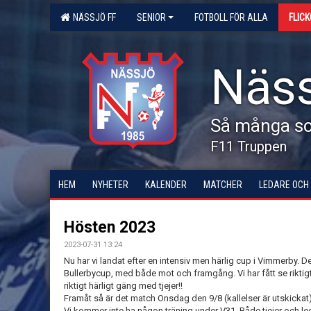
NÄSSJÖ FF
SENIOR
FOTBOLL FÖR ALLA
FLIC
Näss
Så många som
F11 Truppen
HEM
NYHETER
KALENDER
MATCHER
LEDARE OCH
Hösten 2023
2023-07-31 13:24
Nu har vi landat efter en intensiv men härlig cup i Vimmerby. Det
Bullerbycup, med både mot och framgång. Vi har fått se riktigt 
riktigt härligt gäng med tjejer!!
Framåt så är det match Onsdag den 9/8 (kallelser är utskicka
Vi kommer inte ha någon träning under V31. Både tjejer och ledar