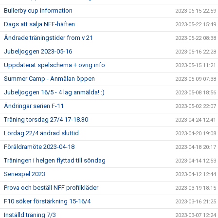
Bullerby cup information
2023-06-15 22:59
Dags att sälja NFF-häften
2023-05-22 15:49
Ändrade träningstider from v 21
2023-05-22 08:38
Jubeljoggen 2023-05-16
2023-05-16 22:28
Uppdaterat spelschema + övrig info
2023-05-15 11:21
Summer Camp - Anmälan öppen
2023-05-09 07:38
Jubeljoggen 16/5 - 4 lag anmälda! :)
2023-05-08 18:56
Ändringar serien F-11
2023-05-02 22:07
Träning torsdag 27/4 17-18.30
2023-04-24 12:41
Lördag 22/4 ändrad sluttid
2023-04-20 19:08
Föräldramöte 2023-04-18
2023-04-18 20:17
Träningen i helgen flyttad till söndag
2023-04-14 12:53
Seriespel 2023
2023-04-12 12:44
Prova och beställ NFF profilkläder
2023-03-19 18:15
F10 söker förstärkning 15-16/4
2023-03-16 21:25
Inställd träning 7/3
2023-03-07 12:24