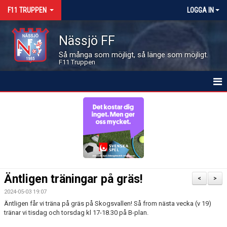
F11 TRUPPEN
LOGGA IN
Nässjö FF
Så många som möjligt, så länge som möjligt.
F11 Truppen
HEM
NYHETER
KALENDER
MATCHER
Äntligen träningar på gräs!
<
>
LEDARE OCH SPELARE
2024-05-03 19:07
Äntligen får vi träna på gräs på Skogsvallen! Så from nästa vecka (v 19)
BILDGALLERI
tränar vi tisdag och torsdag kl 17-18.30 på B-plan.