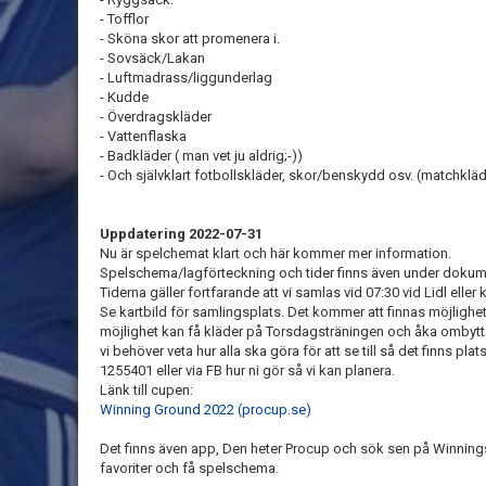
- Tofflor
- Sköna skor att promenera i.
- Sovsäck/Lakan
- Luftmadrass/liggunderlag
- Kudde
- Överdragskläder
- Vattenflaska
- Badkläder ( man vet ju aldrig;-))
- Och självklart fotbollskläder, skor/benskydd osv. (matchkläd
Uppdatering 2022-07-31
Nu är spelchemat klart och här kommer mer information.
Spelschema/lagförteckning och tider finns även under dokum
Tiderna gäller fortfarande att vi samlas vid 07:30 vid Lidl elle
Se kartbild för samlingsplats. Det kommer att finnas möjlighet
möjlighet kan få kläder på Torsdagsträningen och åka ombytta
vi behöver veta hur alla ska göra för att se till så det finns pla
1255401 eller via FB hur ni gör så vi kan planera.
Länk till cupen:
Winning Ground 2022 (procup.se)
Det finns även app, Den heter Procup och sök sen på Winning
favoriter och få spelschema.