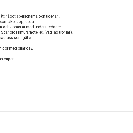
 fått något spelschema och tider än.
 som åker upp, det är
en och Jonas är med under Fredagen.
andic Frimurarhotellet. (vad jag tror iaf).
madrass som gäller.
i gör med bilar osv.
an cupen.