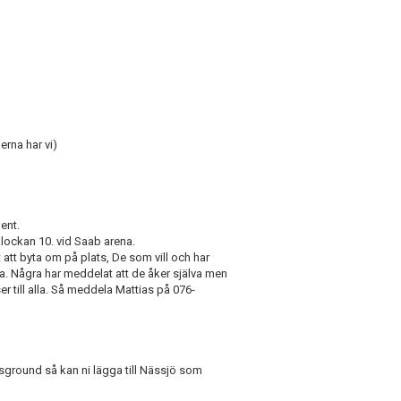
erna har vi)
ent.
r klockan 10. vid Saab arena.
 att byta om på plats, De som vill och har
. Några har meddelat att de åker själva men
tser till alla. Så meddela Mattias på 076-
sground så kan ni lägga till Nässjö som