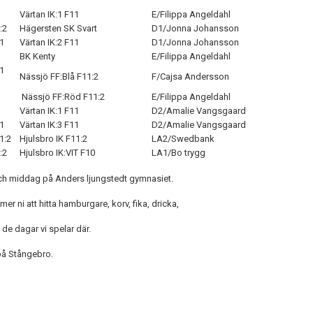
Värtan IK:1 F11
E/Filippa Angeldahl
1:2
Hägersten SK Svart
D1/Jonna Johansson
11
Värtan IK:2 F11
D1/Jonna Johansson
BK Kenty
E/Filippa Angeldahl
:1
Nässjö FF:Blå F11:2
F/Cajsa Andersson
Nässjö FF:Röd F11:2
E/Filippa Angeldahl
1
Värtan IK:1 F11
D2/Amalie Vangsgaard
11
Värtan IK:3 F11
D2/Amalie Vangsgaard
1:2
Hjulsbro IK F11:2
LA2/Swedbank
:2
Hjulsbro IK:VIT F10
LA1/Bo trygg
och middag på Anders ljungstedt gymnasiet.
 ni att hitta hamburgare, korv, fika, dricka,
e dagar vi spelar där.
på Stångebro.