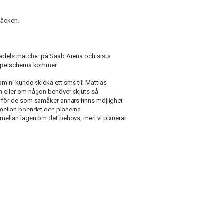
Häcken.
tadels matcher på Saab Arena och sista
 spelschema kommer.
om ni kunde skicka ett sms till Mattias
en eller om någon behöver skjuts så
30 för de som samåker annars finns möjlighet
 mellan boendet och planerna.
 mellan lagen om det behövs, men vi planerar