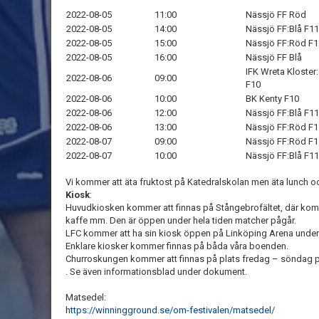
2022-08-05
11:00
Nässjö FF Röd
2022-08-05
14:00
Nässjö FF:Blå F1
2022-08-05
15:00
Nässjö FF:Röd F
2022-08-05
16:00
Nässjö FF Blå
IFK Wreta Kloster
2022-08-06
09:00
F10
2022-08-06
10:00
BK Kenty F10
2022-08-06
12:00
Nässjö FF:Blå F1
2022-08-06
13:00
Nässjö FF:Röd F
2022-08-07
09:00
Nässjö FF:Röd F1
2022-08-07
10:00
Nässjö FF:Blå F11
Vi kommer att äta fruktost på Katedralskolan men äta lunch 
Kiosk
:
Huvudkiosken kommer att finnas på Stångebrofältet, där kommer
kaffe mm. Den är öppen under hela tiden matcher pågår.
LFC kommer att ha sin kiosk öppen på Linköping Arena under d
Enklare kiosker kommer finnas på båda våra boenden.
Churroskungen kommer att finnas på plats fredag – söndag 
. Se även informationsblad under dokument.
Matsedel:
https://winningground.se/om-festivalen/matsedel/