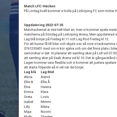
Match LFC-Häcken
På Lördag kväll kommer vi kolla på Linköping FC som möter 
Uppdatering 2022-07-25
Matchschemat är inte helt klart än, men vi kommer spela mes
matcherna på Söndag på Linköping Arena, Men uppdaterad
Lag blå börjar på Fredag kl.11 och Lag Röd Fredag kl.12.
För att kunna få till bilar och skjuts osv så vore vi tacksamma 
0761255401 med om ni kör själva och om det finns plats i bil
samordnar vi det. Vi planerar att samling sker på Lidl vid 07.
att samling sker på Saab Arena vid kl.10. Det är gångavstånd
Lagen kommer vara flexibla och vi kommer att justera spelare
att starta följande så ni vet när de börjar.
Lag blå
Lag Röd
Alicia
Astrid
Ellie A
Ellie Å
Elna
Hasina
Emma
Klara
Greta
Lovis
Isabel
Mimmi
Lilly
Märta
Maja
Noomi
Molly
Shaylee