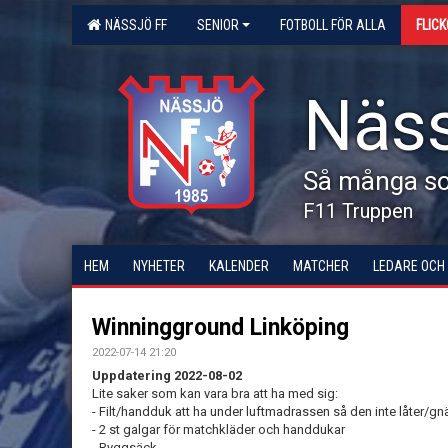
NÄSSJÖ FF
SENIOR
FOTBOLL FÖR ALLA
FLIC
Näss
Så många som
F11 Truppen
HEM
NYHETER
KALENDER
MATCHER
LEDARE OCH
Winningground Linköping
2022-07-14 21:20
Uppdatering 2022-08-02
Lite saker som kan vara bra att ha med sig:
- Filt/handduk att ha under luftmadrassen så den inte låter/gnäl
- 2 st galgar för matchkläder och handdukar
- Ryggsäck.