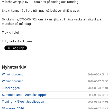
Vi behöver hjälp av 1-2 föräldrar på tisdag och torsdag.
DOKUMENT
Ska vi kunna få till bra träningar så behöver vi hjälp av er.
Skicka sms/0760-064724 om ni kan hjälpa till nästa vecka alt säg till på
matchen på måndag.
Trevlig helg!
Erik, Jadranka, Linnea
Nyhetsarkiv
Winningground
2026-06-29 08:14
Winningground
2026-06-17 08:50
Jubeljoggen
2026-05-20 09:31
Summer Camp - Anmälan öppen
2026-05-16 16:17
Träning 14/5 och Jubeljoggen
2026-05-12 14:01
Säsongen 2026
2026-01-07 10:46