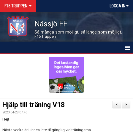
F15 TRUPPEN
LOGGA IN
Nässjö FF
Så många som möjligt, så länge som möjligt.
F15 Truppen
HEM
NYHETER
KALENDER
MATCHER
Hjälp till träning V18
<
>
LEDARE OCH SPELARE
2023-04-28 07:45
Hej!
BILDGALLERI
Nästa vecka är Linnea inte tillgänglig vid träningarna.