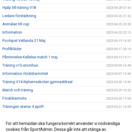
Hjälp till träning V18
2023-04-28 07:45
Ledare-förstärkning
2023-04-26 21:42
Anmälan till cup
2023-04-25 20:20
Information
2023-04-20 22:15
Poolspel Vetlanda 21 Maj
2023-04-19 16:55
Profilkläder
2023-04-17 20:10
Påminnelse Kallelse match 1 maj
2023-04-13 19:11
Träning v15-utomhus
2023-04-09 16:48
Information-föräldrarmötet
2023-04-07 19:40
Träning V14-Nyhemsskolan gymnastiksal
2023-03-30 19:40
Match och träning
2023-03-29 10:32
Föräldrarmöte
2023-03-26 17:00
Träningen startar 4 april!!
2023-03-21 15:04
Eko-Cup 27 Maj
2023-03-02 11:57
Träningsstart 4 april
För att hemsidan ska fungera korrekt använder vi nödvändiga
2023-02-28 08:41
cookies från SportAdmin. Dessa går inte att stänga av.
Inför 2023-F2015
2023-02-01 13:41