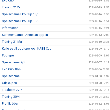
Eko Cup
2024-05-19 19:56
Träning 21/5
2024-05-19 19:53
Spelschema Eko Cup 18/5
2024-05-16 11:55
Spelschema Eko Cup 18/5
2024-05-16 11:51
Information
2024-05-15 15:24
Summer Camp - Anmälan öppen
2024-05-13 22:02
Träning 21 Maj
2024-05-10 09:31
Kallelse till poolspel och KABE Cup
2024-05-09 19:10
Poolspel
2024-05-09 19:04
Spelschema 9/5
2024-05-07 11:19
Eko Cup 18/5
2024-05-06 07:39
Spelschema
2024-04-30 11:32
Giff cupen
2024-04-28 17:26
Tidaholm 27/4
2024-04-26 13:14
Träning 30/4
2024-04-24 06:59
Profilkläder
2024-04-12 15:01