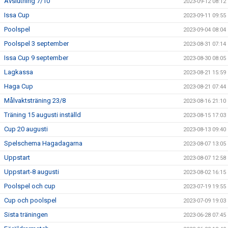
Avslutning 7/10
2023-09-12 08:12
Issa Cup
2023-09-11 09:55
Poolspel
2023-09-04 08:04
Poolspel 3 september
2023-08-31 07:14
Issa Cup 9 september
2023-08-30 08:05
Lagkassa
2023-08-21 15:59
Haga Cup
2023-08-21 07:44
Målvaktsträning 23/8
2023-08-16 21:10
Träning 15 augusti inställd
2023-08-15 17:03
Cup 20 augusti
2023-08-13 09:40
Spelschema Hagadagarna
2023-08-07 13:05
Uppstart
2023-08-07 12:58
Uppstart-8 augusti
2023-08-02 16:15
Poolspel och cup
2023-07-19 19:55
Cup och poolspel
2023-07-09 19:03
Sista träningen
2023-06-28 07:45