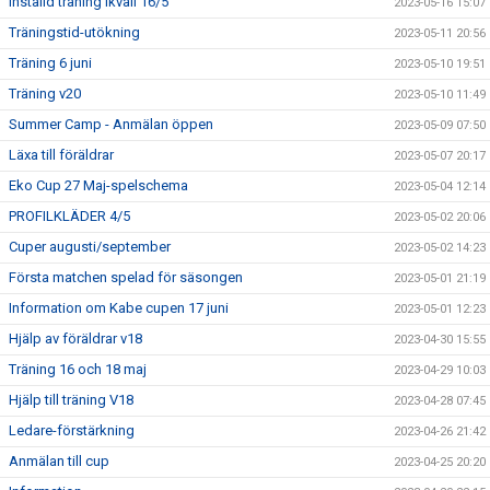
Inställd träning ikväll 16/5
2023-05-16 15:07
Träningstid-utökning
2023-05-11 20:56
Träning 6 juni
2023-05-10 19:51
Träning v20
2023-05-10 11:49
Summer Camp - Anmälan öppen
2023-05-09 07:50
Läxa till föräldrar
2023-05-07 20:17
Eko Cup 27 Maj-spelschema
2023-05-04 12:14
PROFILKLÄDER 4/5
2023-05-02 20:06
Cuper augusti/september
2023-05-02 14:23
Första matchen spelad för säsongen
2023-05-01 21:19
Information om Kabe cupen 17 juni
2023-05-01 12:23
Hjälp av föräldrar v18
2023-04-30 15:55
Träning 16 och 18 maj
2023-04-29 10:03
Hjälp till träning V18
2023-04-28 07:45
Ledare-förstärkning
2023-04-26 21:42
Anmälan till cup
2023-04-25 20:20