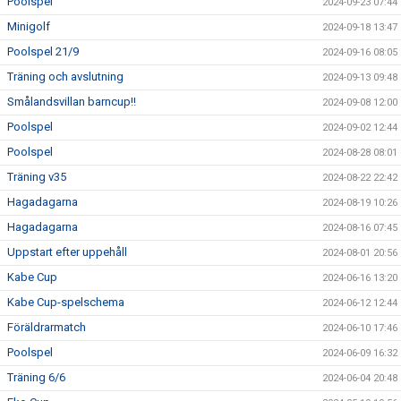
Poolspel
2024-09-23 07:44
Minigolf
2024-09-18 13:47
Poolspel 21/9
2024-09-16 08:05
Träning och avslutning
2024-09-13 09:48
Smålandsvillan barncup!!
2024-09-08 12:00
Poolspel
2024-09-02 12:44
Poolspel
2024-08-28 08:01
Träning v35
2024-08-22 22:42
Hagadagarna
2024-08-19 10:26
Hagadagarna
2024-08-16 07:45
Uppstart efter uppehåll
2024-08-01 20:56
Kabe Cup
2024-06-16 13:20
Kabe Cup-spelschema
2024-06-12 12:44
Föräldrarmatch
2024-06-10 17:46
Poolspel
2024-06-09 16:32
Träning 6/6
2024-06-04 20:48