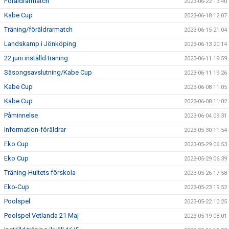
Föräldrarmatch
2023-06-22 13:40
Kabe Cup
2023-06-18 12:07
Träning/föräldrarmatch
2023-06-15 21:04
Landskamp i Jönköping
2023-06-13 20:14
22 juni inställd träning
2023-06-11 19:59
Säsongsavslutning/Kabe Cup
2023-06-11 19:26
Kabe Cup
2023-06-08 11:05
Kabe Cup
2023-06-08 11:02
Påminnelse
2023-06-04 09:31
Information-föräldrar
2023-05-30 11:54
Eko Cup
2023-05-29 06:53
Eko Cup
2023-05-29 06:39
Träning-Hultets förskola
2023-05-26 17:58
Eko-Cup
2023-05-23 19:52
Poolspel
2023-05-22 10:25
Poolspel Vetlanda 21 Maj
2023-05-19 08:01