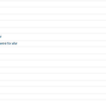
!
ntré för alla!