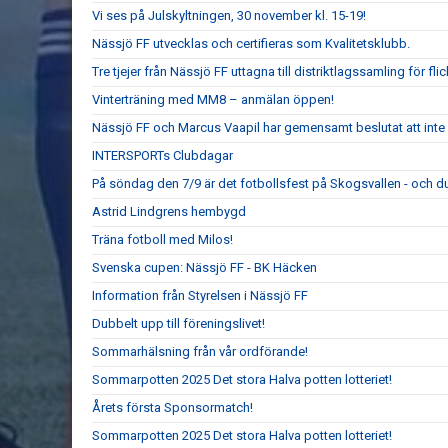
Vi ses på Julskyltningen, 30 november kl. 15-19!
Nässjö FF utvecklas och certifieras som Kvalitetsklubb.
Tre tjejer från Nässjö FF uttagna till distriktlagssamling för fl
Vinterträning med MM8 – anmälan öppen!
Nässjö FF och Marcus Vaapil har gemensamt beslutat att int
INTERSPORTs Clubdagar
På söndag den 7/9 är det fotbollsfest på Skogsvallen - och du
Astrid Lindgrens hembygd
Träna fotboll med Milos!
Svenska cupen: Nässjö FF - BK Häcken
Information från Styrelsen i Nässjö FF
Dubbelt upp till föreningslivet!
Sommarhälsning från vår ordförande!
Sommarpotten 2025 Det stora Halva potten lotteriet!
Årets första Sponsormatch!
Sommarpotten 2025 Det stora Halva potten lotteriet!