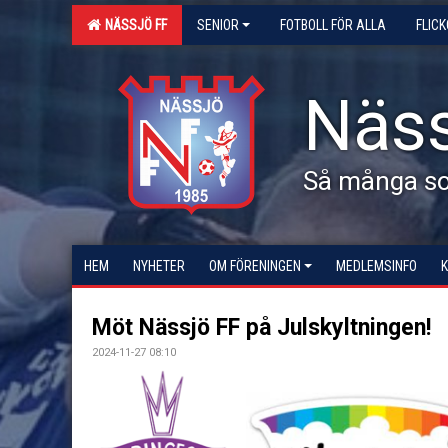
NÄSSJÖ FF
SENIOR
FOTBOLL FÖR ALLA
FLIC
Näss
Så många som
HEM
NYHETER
OM FÖRENINGEN
MEDLEMSINFO
Möt Nässjö FF på Julskyltningen!
2024-11-27 08:10