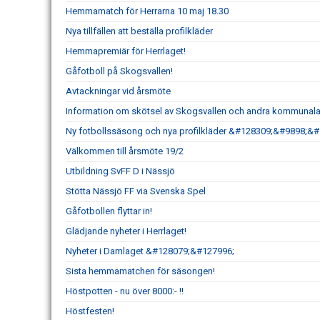
Hemmamatch för Herrarna 10 maj 18.30
Nya tillfällen att beställa profilkläder
Hemmapremiär för Herrlaget!
Gåfotboll på Skogsvallen!
Avtackningar vid årsmöte
Information om skötsel av Skogsvallen och andra kommunala 
Ny fotbollssäsong och nya profilkläder &#128309;&#9898;&
Välkommen till årsmöte 19/2
Utbildning SvFF D i Nässjö
Stötta Nässjö FF via Svenska Spel
Gåfotbollen flyttar in!
Glädjande nyheter i Herrlaget!
Nyheter i Damlaget &#128079;&#127996;
Sista hemmamatchen för säsongen!
Höstpotten - nu över 8000:- !!
Höstfesten!