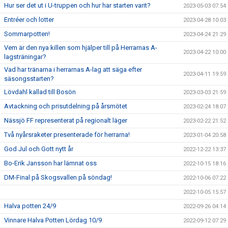
Hur ser det ut i U-truppen och hur har starten varit?
2023-05-03 07:54
Entréer och lotter
2023-04-28 10:03
Sommarpotten!
2023-04-24 21:29
Vem är den nya killen som hjälper till på Herrarnas A-
2023-04-22 10:00
lagsträningar?
Vad har tränarna i herrarnas A-lag att säga efter
2023-04-11 19:59
säsongsstarten?
Lövdahl kallad till Bosön
2023-03-03 21:59
Avtackning och prisutdelning på årsmötet
2023-02-24 18:07
Nässjö FF representerat på regionalt läger
2023-02-22 21:52
Två nyårsraketer presenterade för herrarna!
2023-01-04 20:58
God Jul och Gott nytt år
2022-12-22 13:37
Bo-Erik Jansson har lämnat oss
2022-10-15 18:16
DM-Final på Skogsvallen på söndag!
2022-10-06 07:22
2022-10-05 15:57
Halva potten 24/9
2022-09-26 04:14
Vinnare Halva Potten Lördag 10/9
2022-09-12 07:29