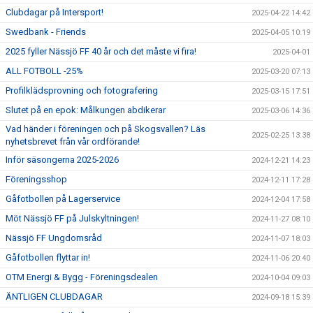
Clubdagar på Intersport!
2025-04-22 14:42
Swedbank - Friends
2025-04-05 10:19
2025 fyller Nässjö FF 40 år och det måste vi fira!
2025-04-01
ALL FOTBOLL -25%
2025-03-20 07:13
Profilklädsprovning och fotografering
2025-03-15 17:51
Slutet på en epok: Målkungen abdikerar
2025-03-06 14:36
Vad händer i föreningen och på Skogsvallen? Läs
2025-02-25 13:38
nyhetsbrevet från vår ordförande!
Inför säsongerna 2025-2026
2024-12-21 14:23
Föreningsshop
2024-12-11 17:28
Gåfotbollen på Lagerservice
2024-12-04 17:58
Möt Nässjö FF på Julskyltningen!
2024-11-27 08:10
Nässjö FF Ungdomsråd
2024-11-07 18:03
Gåfotbollen flyttar in!
2024-11-06 20:40
OTM Energi & Bygg - Föreningsdealen
2024-10-04 09:03
ÄNTLIGEN CLUBDAGAR
2024-09-18 15:39