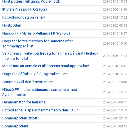
Höst potten i full gång. Köp er lott!!!
2024-09-12 15:05
IK Vista-Nässjö FF 0-2 (0-2)
2024-09-03 16:30
Fotbollssöndag på vallen!
2024-08-21 17:52
Höstpotten
2024-08-20 08:25
Nässjö FF - Myresjö Vetlanda FK 3-3 (0-3)
2024-08-10 19:37
Dags för första matchen för Damerna efter
2024-08-10 10:00
sommaruppehållet!
Välkomna till vallen på fredag för att heja på vårat Herrlag -
2024-08-06 14:22
fri entré för alla!
Missa inte att anmäla er till höstens smakupplevelse!
2024-08-04 14:41
Dags för Gåfotboll på Skogsvallen igen!
2024-08-01 15:05
Gourmetkväll den 7 september!
2024-06-19 20:40
Nässjö FF inleder spännande samarbete med
2024-06-18 15:55
Systemtruckar
Hemmamatch för herrarna!
2024-06-12 08:31
Fotboll för alla spelar hemmamatch den 13 juni!
2024-06-10 15:39
Sommarpotten 2024!
2024-06-03 22:09
Sommarpotten!
2024-05-15 08:45