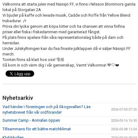
TRYGG FOTBOLL
Välkomna att starta julen med Nässjö FF, vi finns i Nilsson Blommors gamla
lokal på Storgatan 2A.
Vi bjuder på kaffe och levade musik, Cadde och Roffe från Yellow Blend
VÅRA LAG/TRÄNARE - KONTAKTUPPGIFTER
trubadurar. 🎶
Pröva din lycka genom att köpa lotter och ha chansen att vinna finfina
ORGANISATION
priser eller fiska i fiskedammen med garanterad fångst.
På plats finns spelare från våra representationslag både på dam och
herrsidan.
DOKUMENT
Under Julskyltningen kan du fixa finaste julklappen då vi säljer Nässjö FF
merch.
Tomten finns så klart hos oss! 🎅🏼
Så kom in och värm dig i vår gemenskap, Varmt Välkomna! 💙🤍❤️
Nyhetsarkiv
Vad händer i föreningen och på Skogsvallen? Läs
2026-07-03 07:25
nyhetsbrevet från vår ordförande!
Summer Camp - Anmälan öppen
2026-05-16 16:30
Tillsammans för ett bättre matchklimat
2026-05-08 12:54
Klubbkollen
2026-05-04 09:53