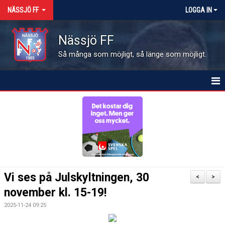
NÄSSJÖ FF
LOGGA IN
Nässjö FF
Så många som möjligt, så länge som möjligt.
HEM
NYHETER
OM FÖRENINGEN
MEDLEMSINFO
Vi ses på Julskyltningen, 30
<
>
KALENDER
november kl. 15-19!
2025-11-24 09:25
MATCHER