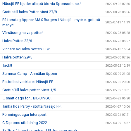
Nässjö FF bjuder alla på bio via Sponsorhuset!
2022-09-02 07:56
Grattis till halva Potten vinst 27/8
2022-08-28 05:56
På torsdag öppnar MAX Burgers i Nässjö - mycket gott på
2022-07-11 11:19
menyn!
Vårsäsong halva potten!
2022-06-23 05:28
Halva Potten 22/6
2022-06-23 05:27
Vinnare av Halva potten 11/6
2022-06-13 15:54
Halva potten 29/5
2022-05-30 07:26
Tack!!
2022-05-23 12:39
Summar Camp - Anmälan öppen
2022-05-09 21:05
Fotbollsutvecklare i Nässjö FF
2022-05-02 20:00
Grattis Till halva potten vinst 1/5
2022-05-02 10:31
… snart dags för… BIL-BINGO!
2022-04-29 06:20
Tanka hos Paroy - stötta Nässjö FF!
2022-04-27 10:06
Föreningsdagar Intersport
2022-03-21 07:21
C-Diploms utbildning 2022
2022-03-09 15:57
Skifte på högsta posten - Ulf Jonsson ny på