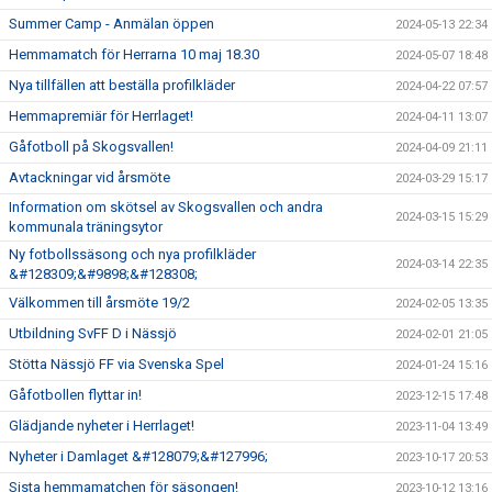
Summer Camp - Anmälan öppen
2024-05-13 22:34
Hemmamatch för Herrarna 10 maj 18.30
2024-05-07 18:48
Nya tillfällen att beställa profilkläder
2024-04-22 07:57
Hemmapremiär för Herrlaget!
2024-04-11 13:07
Gåfotboll på Skogsvallen!
2024-04-09 21:11
Avtackningar vid årsmöte
2024-03-29 15:17
Information om skötsel av Skogsvallen och andra
2024-03-15 15:29
kommunala träningsytor
Ny fotbollssäsong och nya profilkläder
2024-03-14 22:35
&#128309;&#9898;&#128308;
Välkommen till årsmöte 19/2
2024-02-05 13:35
Utbildning SvFF D i Nässjö
2024-02-01 21:05
Stötta Nässjö FF via Svenska Spel
2024-01-24 15:16
Gåfotbollen flyttar in!
2023-12-15 17:48
Glädjande nyheter i Herrlaget!
2023-11-04 13:49
Nyheter i Damlaget &#128079;&#127996;
2023-10-17 20:53
Sista hemmamatchen för säsongen!
2023-10-12 13:16