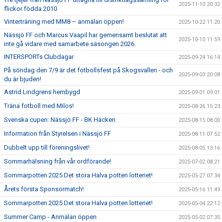
2025-11-10 20:32
flickor födda 2010
Vinterträning med MM8 – anmälan öppen!
2025-10-22 11:20
Nässjö FF och Marcus Vaapil har gemensamt beslutat att
2025-10-10 11:59
inte gå vidare med samarbete säsongen 2026.
INTERSPORTs Clubdagar
2025-09-24 16:14
På söndag den 7/9 är det fotbollsfest på Skogsvallen - och
2025-09-03 20:08
du är bjuden!
Astrid Lindgrens hembygd
2025-09-01 09:01
Träna fotboll med Milos!
2025-08-26 15:23
Svenska cupen: Nässjö FF - BK Häcken
2025-08-15 08:00
Information från Styrelsen i Nässjö FF
2025-08-11 07:52
Dubbelt upp till föreningslivet!
2025-08-05 13:16
Sommarhälsning från vår ordförande!
2025-07-02 08:21
Sommarpotten 2025 Det stora Halva potten lotteriet!
2025-05-27 07:34
Årets första Sponsormatch!
2025-05-16 11:49
Sommarpotten 2025 Det stora Halva potten lotteriet!
2025-05-04 22:12
Summer Camp - Anmälan öppen
2025-05-02 07:35