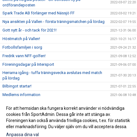
2022-03-07 22:20
ordförandeposten
Spark Trade AB förlänger med Nässjö FF
2022-03-02 19:21
Nya ansikten på Vallen - första träningsmatchen på lördag
2022-02-07 19:55
Gott nytt år - och tack för 2021!
2021-12-31 06:00
Höstmatch på Vallen!
2021-10-21 16:17
Fotbollsfamiljen i sorg
2021-09-24 21:32
Fredrik vann NFF-golfen!
2021-09-08 12:52
Föreningsdagar på Intersport
2021-09-06 07:00
Herrarna igång - tuffa träningsvecka avslutas med match
2021-07-30 20:13
på lördag
Bilbingot startar!
2021-07-01 22:55
Medlems information
2021-06-08 10:48
Anmälan till Nässjö FF SummerCamp
2021-05-27 07:31
För att hemsidan ska fungera korrekt använder vi nödvändiga
Nya uppdaterade riktlinjer för Covid gällande
cookies från SportAdmin. Dessa går inte att stänga av.
2021-05-25 08:57
ungdomslagen 10-19 år i Nässjö FF.
Föreningen kan också använda frivilliga cookies, t.ex. för statistik
eller marknadsföring. Du väljer själv om du vill acceptera dessa.
Anpassa dina val