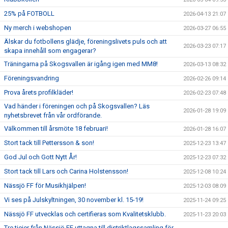
25% på FOTBOLL
2026-04-13 21:07
Ny merch i webshopen
2026-03-27 06:55
Älskar du fotbollens glädje, föreningslivets puls och att
2026-03-23 07:17
skapa innehåll som engagerar?
Träningarna på Skogsvallen är igång igen med MM8!
2026-03-13 08:32
Föreningsvandring
2026-02-26 09:14
Prova årets profilkläder!
2026-02-23 07:48
Vad händer i föreningen och på Skogsvallen? Läs
2026-01-28 19:09
nyhetsbrevet från vår ordförande.
Välkommen till årsmöte 18 februari!
2026-01-28 16:07
Stort tack till Pettersson & son!
2025-12-23 13:47
God Jul och Gott Nytt År!
2025-12-23 07:32
Stort tack till Lars och Carina Holstensson!
2025-12-08 10:24
Nässjö FF för Musikhjälpen!
2025-12-03 08:09
Vi ses på Julskyltningen, 30 november kl. 15-19!
2025-11-24 09:25
Nässjö FF utvecklas och certifieras som Kvalitetsklubb.
2025-11-23 20:03
Tre tjejer från Nässjö FF uttagna till distriktlagssamling för